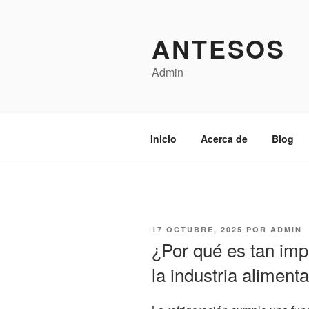
Saltar
al
ANTESOS
contenido
Admin
Inicio
Acerca de
Blog
PUBLICADO
17 OCTUBRE, 2025
POR
ADMIN
EL
¿Por qué es tan impo
la industria aliment