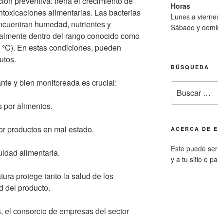
ión preventiva: frena el crecimiento de
Horas
intoxicaciones alimentarias. Las bacterias
Lunes a viern
ncuentran humedad, nutrientes y
Sábado y domi
ialmente dentro del rango conocido como
0 °C). En estas condiciones, pueden
utos.
BÚSQUEDA
nte y bien monitoreada es crucial:
Buscar
por:
s por alimentos.
r productos en mal estado.
ACERCA DE E
Este puede ser 
idad alimentaria.
y a tu sitio o p
tura protege tanto la salud de los
d del producto.
s
, el consorcio de empresas del sector