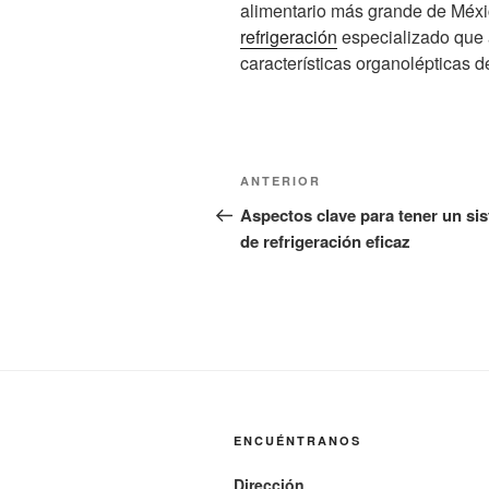
alimentario más grande de Méx
refrigeración
especializado que a
características organolépticas 
Navegación
Entrada
ANTERIOR
de
anterior:
Aspectos clave para tener un si
de refrigeración eficaz
entradas
ENCUÉNTRANOS
Dirección