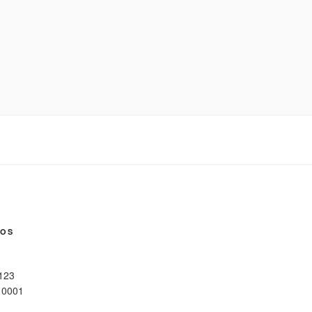
NOS
 123
10001