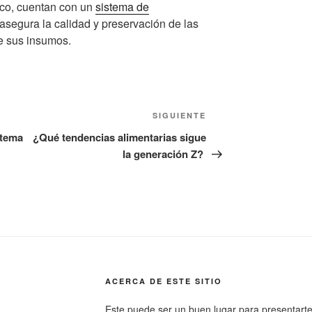
ico, cuentan con un
sistema de
segura la calidad y preservación de las
de sus insumos.
Siguiente
SIGUIENTE
entrada
stema
¿Qué tendencias alimentarias sigue
la generación Z?
ACERCA DE ESTE SITIO
Este puede ser un buen lugar para presentarte a 