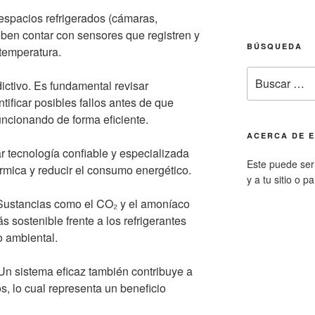
espacios refrigerados (cámaras,
eben contar con sensores que registren y
BÚSQUEDA
 temperatura.
Buscar
ictivo. Es fundamental revisar
por:
tificar posibles fallos antes de que
uncionando de forma eficiente.
ACERCA DE E
r tecnología confiable y especializada
Este puede ser 
érmica y reducir el consumo energético.
y a tu sitio o p
 Sustancias como el CO₂ y el amoníaco
s sostenible frente a los refrigerantes
to ambiental.
 Un sistema eficaz también contribuye a
os, lo cual representa un beneficio