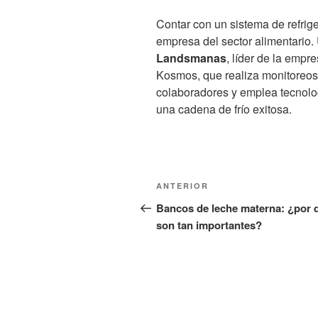
Contar con un sistema de refrig
empresa del sector alimentario.
Landsmanas
, líder de la empr
Kosmos, que realiza monitoreos 
colaboradores y emplea tecnolog
una cadena de frío exitosa.
Navegación
Entrada
ANTERIOR
de
anterior:
Bancos de leche materna: ¿por 
son tan importantes?
entradas