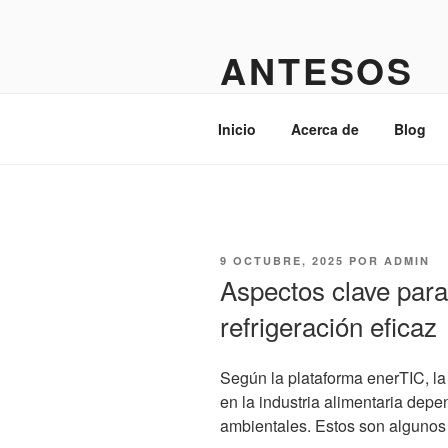
Saltar
al
ANTESOS
contenido
Admin
Inicio
Acerca de
Blog
PUBLICADO
9 OCTUBRE, 2025
POR
ADMIN
EL
Aspectos clave para
refrigeración eficaz
Según la plataforma enerTIC, la
en la industria alimentaria depe
ambientales. Estos son algunos