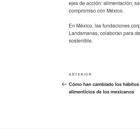
ejes de acción: alimentación, s
compromiso con México.
En México, las fundaciones cor
Landsmanas, colaboran para des
sostenible.
Navegación
Entrada
ANTERIOR
de
anterior:
Cómo han cambiado los hábitos
alimenticios de los mexicanos
entradas