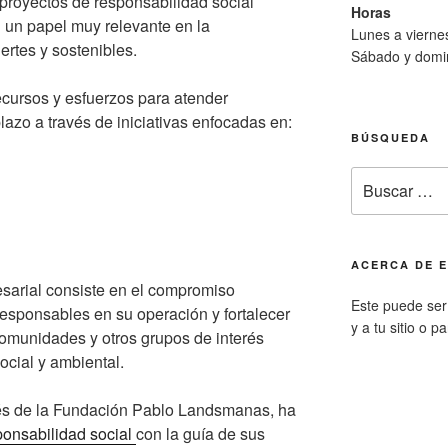
proyectos de responsabilidad social
Horas
un papel muy relevante en la
Lunes a viern
rtes y sostenibles.
Sábado y domi
cursos y esfuerzos para atender
azo a través de iniciativas enfocadas en:
BÚSQUEDA
Buscar
por:
ACERCA DE E
sarial consiste en el compromiso
Este puede ser 
 responsables en su operación y fortalecer
y a tu sitio o p
comunidades y otros grupos de interés
ocial y ambiental.
vés de la Fundación Pablo Landsmanas, ha
ponsabilidad social
con la guía de sus