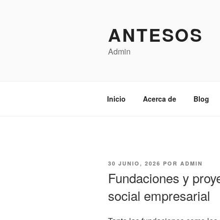
Saltar
al
ANTESOS
contenido
Admin
Inicio
Acerca de
Blog
PUBLICADO
30 JUNIO, 2026
POR
ADMIN
EL
Fundaciones y proye
social empresarial