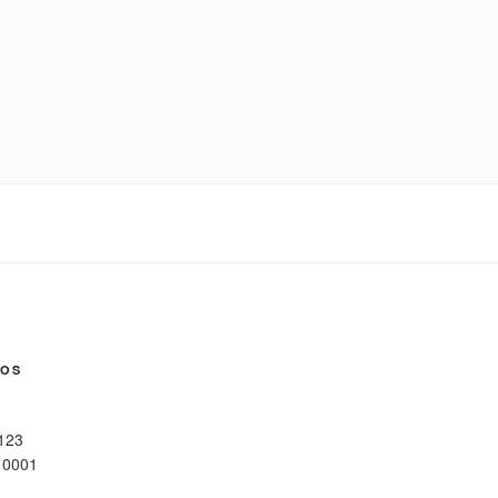
NOS
 123
10001