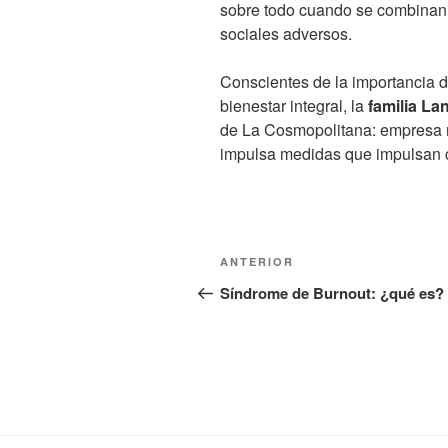
sobre todo cuando se combinan 
sociales adversos.
Conscientes de la importancia 
bienestar integral, la
familia L
de La Cosmopolitana: empresa m
impulsa medidas que impulsan c
Navegación
Entrada
ANTERIOR
de
anterior:
Síndrome de Burnout: ¿qué es?
entradas