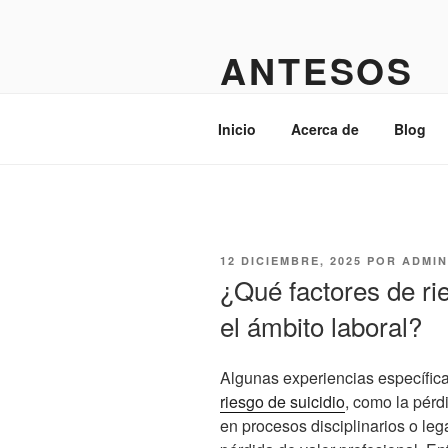
Saltar
al
ANTESOS
contenido
Admin
Inicio
Acerca de
Blog
PUBLICADO
12 DICIEMBRE, 2025
POR
ADMIN
EL
¿Qué factores de rie
el ámbito laboral?
Algunas experiencias específica
riesgo de suicidio
, como la pérd
en procesos disciplinarios o leg