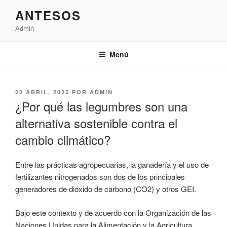
Saltar
ANTESOS
al
Admin
contenido
Menú
PUBLICADO
22 ABRIL, 2025
POR
ADMIN
EL
¿Por qué las legumbres son una
alternativa sostenible contra el
cambio climático?
Entre las prácticas agropecuarias, la ganadería y el uso de
fertilizantes nitrogenados son dos de los principales
generadores de dióxido de carbono (CO2) y otros GEI.
Bajo este contexto y de acuerdo con la Organización de las
Naciones Unidas para la Alimentación y la Agricultura