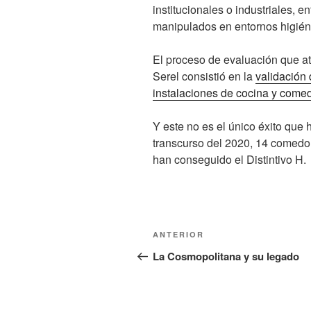
institucionales o industriales, e
manipulados en entornos higién
El proceso de evaluación que a
Serel consistió en la
validación 
instalaciones de cocina y comed
Y este no es el único éxito que
transcurso del 2020, 14 comedo
han conseguido el Distintivo H.
Navegación
Entrada
ANTERIOR
de
anterior:
La Cosmopolitana y su legado
entradas