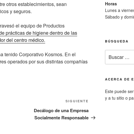
Horas
ntre otros establecimientos, sean
Lunes a viern
icos y seguros.
Sábado y domi
travesó el equipo de Productos
de prácticas de higiene dentro de las
or del centro médico.
BÚSQUEDA
Buscar
 ha tenido Corporativo Kosmos. En el
por:
res operados por sus distintas compañías
ACERCA DE E
Este puede ser 
y a tu sitio o p
Siguiente
SIGUIENTE
entrada
Decálogo de una Empresa
Socialmente Responsable