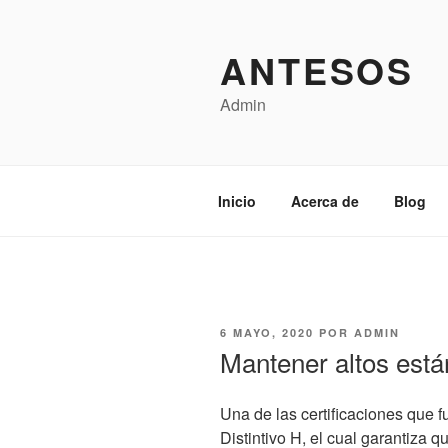
Saltar
al
ANTESOS
contenido
Admin
Inicio
Acerca de
Blog
PUBLICADO
6 MAYO, 2020
POR
ADMIN
EL
Mantener altos está
Una de las certificaciones que 
Distintivo H, el cual garantiza 