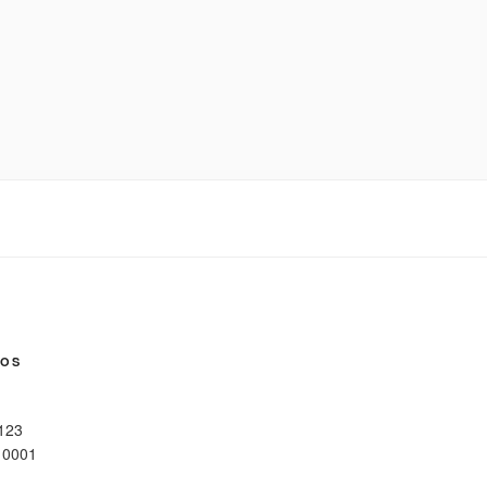
NOS
 123
10001