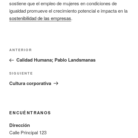
sostiene que el empleo de mujeres en condiciones de
igualdad promueve el crecimiento potencial e impacta en la
sostenibilidad de las empresas
.
Navegación
Entrada
ANTERIOR
de
anterior:
Calidad Humana; Pablo Landsmanas
entradas
Siguiente
SIGUIENTE
entrada
Cultura corporativa
ENCUÉNTRANOS
Dirección
Calle Principal 123