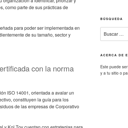
organización a identificar, priorizar y
es, como parte de sus prácticas de
BÚSQUEDA
señada para poder ser implementada en
Buscar
dientemente de su tamaño, sector y
por:
ACERCA DE E
ertificada con la norma
Este puede ser 
y a tu sitio o p
ción ISO 14001, orientada a avalar un
ctivo, constituyen la guía para los
siduos de las empresas de Corporativo
el y Kol Tov cuentan con estrategias para