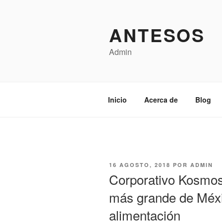
Saltar
al
ANTESOS
contenido
Admin
Inicio
Acerca de
Blog
PUBLICADO
16 AGOSTO, 2018
POR
ADMIN
EL
Corporativo Kosmos
más grande de Méxi
alimentación