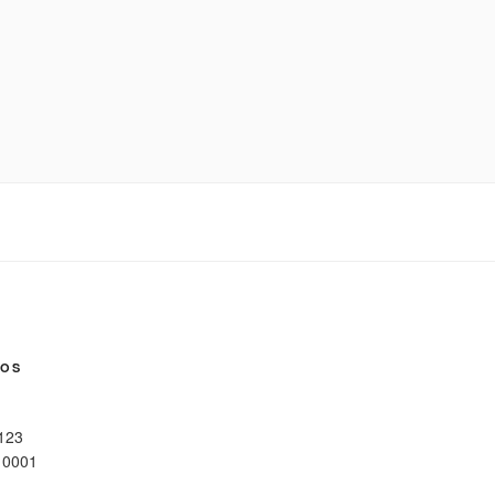
NOS
 123
10001