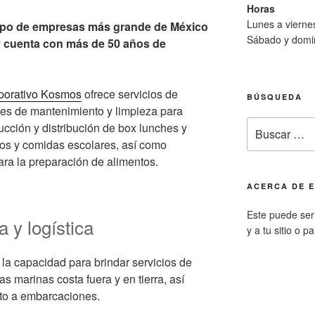
Horas
Lunes a viern
upo de empresas más grande de México
Sábado y domi
 y cuenta con más de 50 años de
porativo Kosmos
ofrece servicios de
BÚSQUEDA
les de mantenimiento y limpieza para
Buscar
ucción y distribución de box lunches y
por:
os y comidas escolares, así como
ara la preparación de alimentos.
ACERCA DE E
Este puede ser 
 y logística
y a tu sitio o p
la capacidad para brindar servicios de
as marinas costa fuera y en tierra, así
nto a embarcaciones.