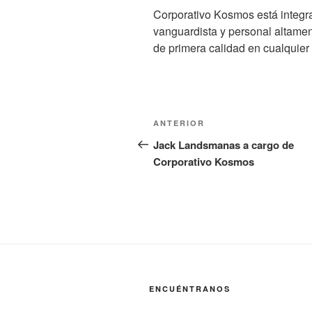
Corporativo Kosmos está integr
vanguardista y personal altamen
de primera calidad en cualquier
Navegación
Entrada
ANTERIOR
de
anterior:
Jack Landsmanas a cargo de
Corporativo Kosmos
entradas
ENCUÉNTRANOS