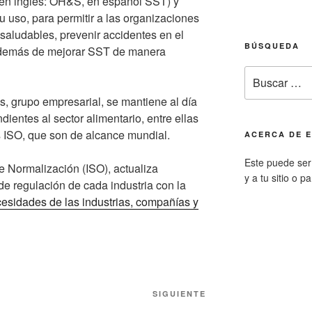
(en inglés: OH&S, en español SST) y
u uso, para permitir a las organizaciones
 saludables, prevenir accidentes en el
BÚSQUEDA
 además de mejorar SST de manera
Buscar
por:
, grupo empresarial, se mantiene al día
dientes al sector alimentario, entre ellas
s ISO, que son de alcance mundial.
ACERCA DE E
Este puede ser 
e Normalización (ISO), actualiza
y a tu sitio o p
e regulación de cada industria con la
esidades de las industrias, compañías y
Siguiente
SIGUIENTE