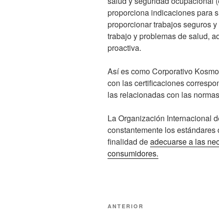
salud y seguridad ocupacional 
proporciona indicaciones para s
proporcionar trabajos seguros y
trabajo y problemas de salud,
proactiva.
Así es como Corporativo Kosmos
con las certificaciones correspon
las relacionadas con las norma
La Organización Internacional d
constantemente los estándares d
finalidad de
adecuarse a las nec
consumidores.
Navegación
Entrada
ANTERIOR