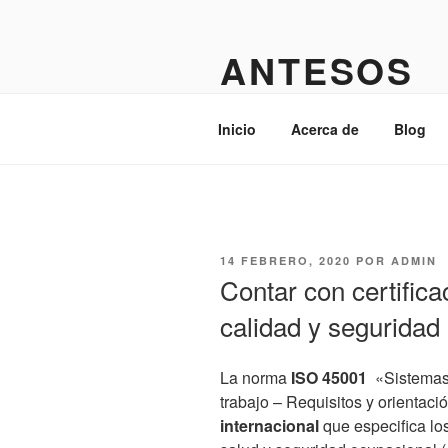
Saltar
al
ANTESOS
contenido
Admin
Inicio
Acerca de
Blog
PUBLICADO
14 FEBRERO, 2020
POR
ADMIN
EL
Contar con certific
calidad y seguridad
La norma
ISO 45001
«Sistemas 
trabajo – Requisitos y orientaci
internacional
que especifica los