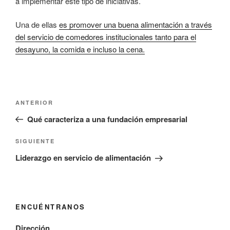
a implementar este tipo de iniciativas.
Una de ellas
es promover una buena alimentación a través
del servicio de comedores institucionales tanto para el
desayuno, la comida e incluso la cena.
Navegación
Entrada
ANTERIOR
de
anterior:
Qué caracteriza a una fundación empresarial
entradas
Siguiente
SIGUIENTE
entrada
Liderazgo en servicio de alimentación
ENCUÉNTRANOS
Dirección